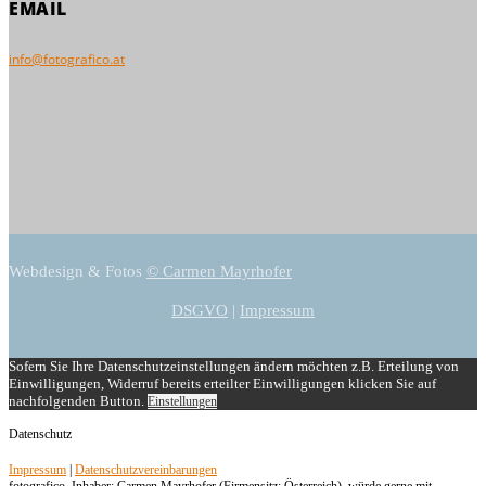
EMAIL
info@fotografico.at
Webdesign & Fotos
© Carmen Mayrhofer
DSGVO
|
Impressum
Sofern Sie Ihre Datenschutzeinstellungen ändern möchten z.B. Erteilung von
Einwilligungen, Widerruf bereits erteilter Einwilligungen klicken Sie auf
nachfolgenden Button.
Einstellungen
Datenschutz
Impressum
|
Datenschutzvereinbarungen