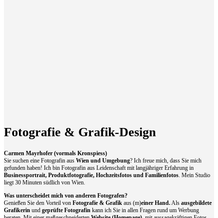
Fotografie & Grafik-Design
Carmen Mayrhofer (vormals Kronspiess)
Sie suchen eine Fotografin aus
Wien und Umgebung
? Ich freue mich, dass Sie mich
gefunden haben! Ich bin Fotografin aus Leidenschaft mit langjähriger Erfahrung in
Businessportrait, Produktfotografie, Hochzeitsfotos und Familienfotos
. Mein Studio
liegt 30 Minuten südlich von Wien.
Was unterscheidet mich von anderen Fotografen?
Genießen Sie den Vorteil von
Fotografie & Grafik
aus (m)
einer Hand.
Als
ausgebildete
Grafikerin
und
geprüfte Fotografin
kann ich Sie in allen Fragen rund um Werbung
beraten. Mit einer maßgeschneiderten
Website
(Homepage)
, mit aussagekräftigen Fotos