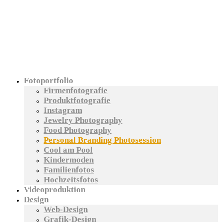
Fotoportfolio
Firmenfotografie
Produktfotografie
Instagram
Jewelry Photography
Food Photography
Personal Branding Photosession
Cool am Pool
Kindermoden
Familienfotos
Hochzeitsfotos
Videoproduktion
Design
Web-Design
Grafik-Design