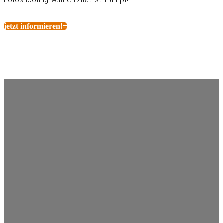
Fotoshooting. Authenizität ist Trumpf!
jetzt informieren!